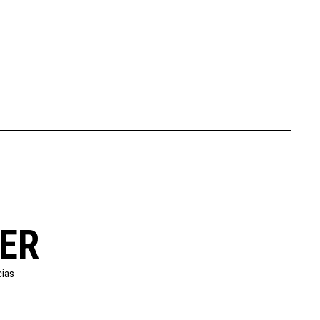
ER
cias