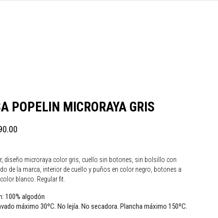
A POPELIN MICRORAYA GRIS
90.00
, diseño microraya color gris, cuello sin botones, sin bolsillo con
do de la marca, interior de cuello y puños en color negro, botones a
color blanco. Regular fit.
100% algodón
n:
vado máximo 30ºC. No lejía. No secadora. Plancha máximo 150ºC.