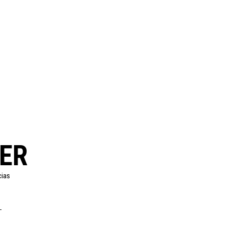
ER
cias