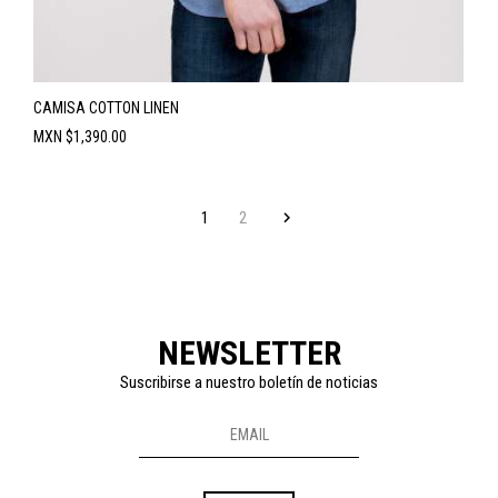
CAMISA COTTON LINEN
Precio
MXN $1,390.00
1
2


Volver arriba
NEWSLETTER
Suscribirse a nuestro boletín de noticias