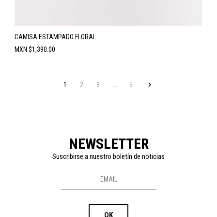
CAMISA ESTAMPADO FLORAL
Precio
MXN $1,390.00
…
1
2
3
5


Volver arriba
NEWSLETTER
Suscribirse a nuestro boletín de noticias