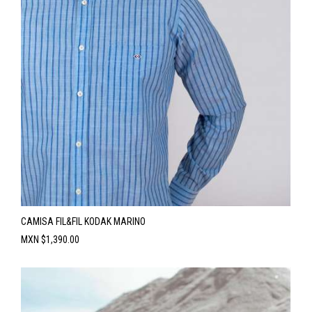
CAMISA FIL&FIL KODAK MARINO
Precio
MXN $1,390.00