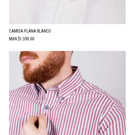
CAMISA PLANA BLANCO
Precio
MXN $1,590.00