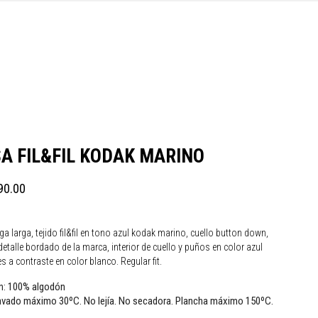
A FIL&FIL KODAK MARINO
90.00
larga, tejido fil&fil en tono azul kodak marino, cuello button down,
detalle bordado de la marca, interior de cuello y puños en color azul
s a contraste en color blanco. Regular fit.
100% algodón
n:
vado máximo 30ºC. No lejía. No secadora. Plancha máximo 150ºC.