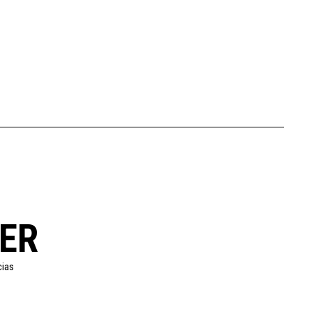
ER
cias