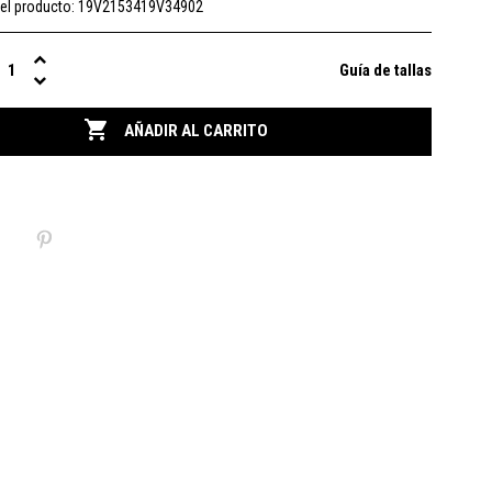
el producto:
19V2153419V34902
Guía de tallas

AÑADIR AL CARRITO