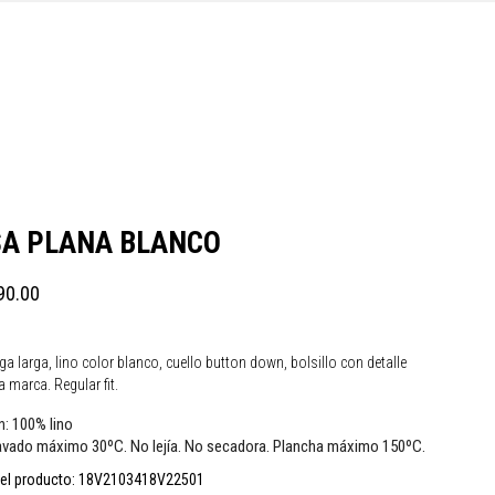
A PLANA BLANCO
90.00
larga, lino color blanco, cuello button down, bolsillo con detalle
 marca. Regular fit.
100% lino
n:
vado máximo 30ºC. No lejía. No secadora. Plancha máximo 150ºC.
el producto:
18V2103418V22501