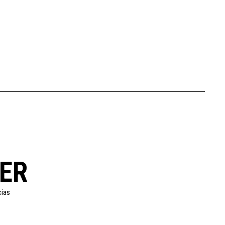
ER
cias