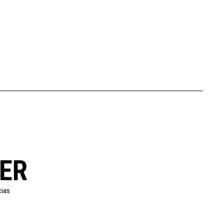
ER
cias