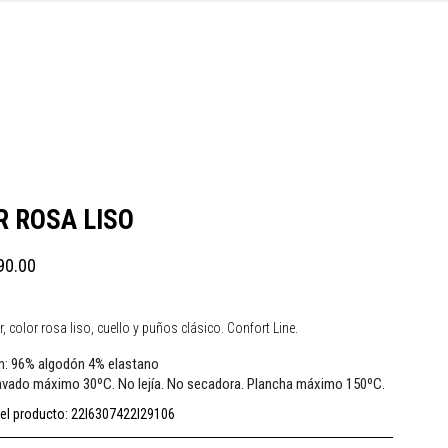
R ROSA LISO
90.00
, color rosa liso, cuello y puños clásico. Confort Line.
96% algodón 4% elastano
n:
vado máximo 30ºC. No lejía. No secadora. Plancha máximo 150ºC.
el producto:
22I6307422I29106