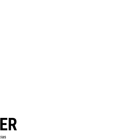
ER
cias